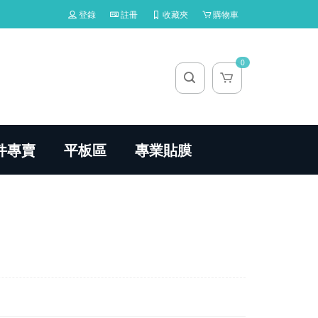
登錄
註冊
收藏夾
購物車
0
件專賣
平板區
專業貼膜