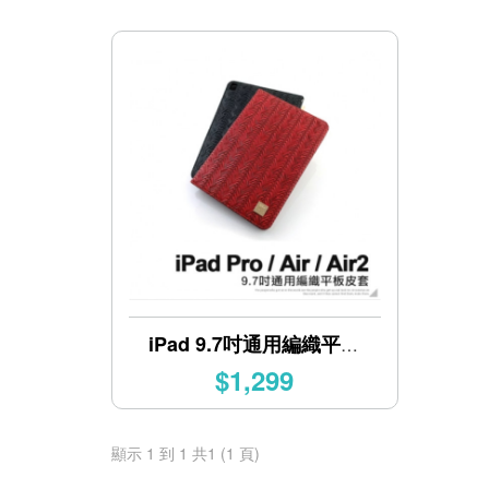
iPad 9.7吋通用編織平板
皮套
$1,299
顯示 1 到 1 共1 (1 頁)