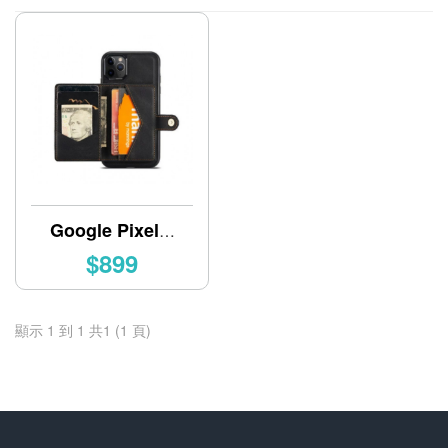
Google Pixel 6
附卡夾皮革磁吸
$899
手機殼
顯示 1 到 1 共1 (1 頁)