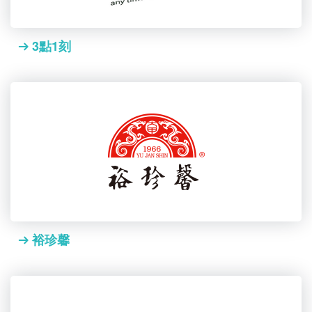
3點1刻
裕珍馨