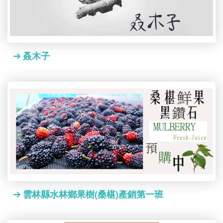
叒木子
雲林縣水林鄉果樹(桑椹)產銷第一班