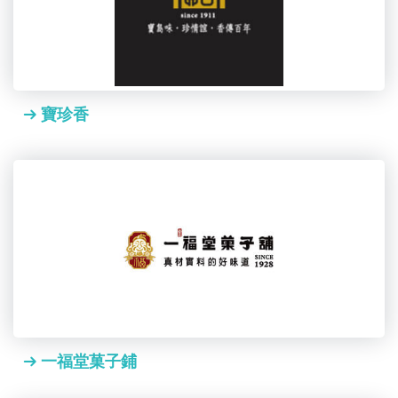
寶珍香
一福堂菓子鋪