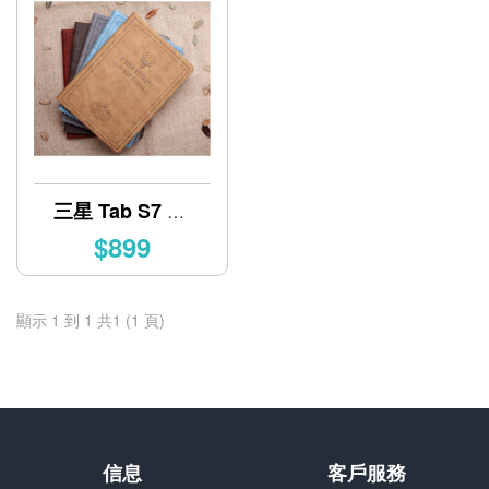
三星 Tab S7 FE
北歐風麋鹿平板
$899
皮套 12.4吋
顯示 1 到 1 共1 (1 頁)
信息
客戶服務