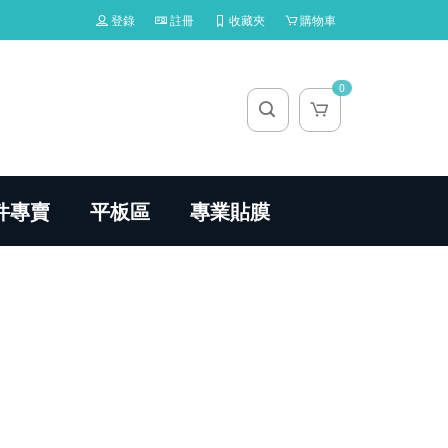
登錄
註冊
收藏夾
購物車
0
件專賣
平板區
專業貼膜