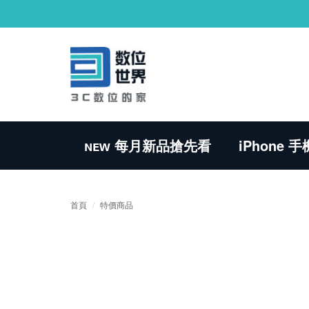
ɴᴇᴡ 每月新品搶先看
iPhone
首頁
特價商品